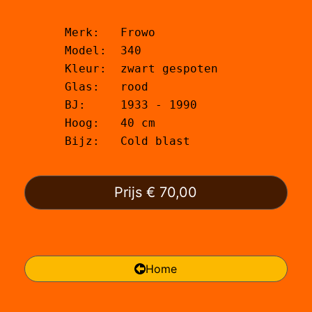
  Merk:   Frowo

  Model:  340

  Kleur:  zwart gespoten

  Glas:   rood

  BJ:     1933 - 1990

  Hoog:	  40 cm

  Bijz:   Cold blast
Prijs € 70,00
Home