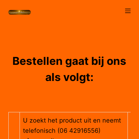
D
o
o
r
g
a
a
Bestellen gaat bij ons
n
n
als volgt:
a
a
r
a
r
U zoekt het product uit en neemt
t
i
telefonisch (06 42916556)
k