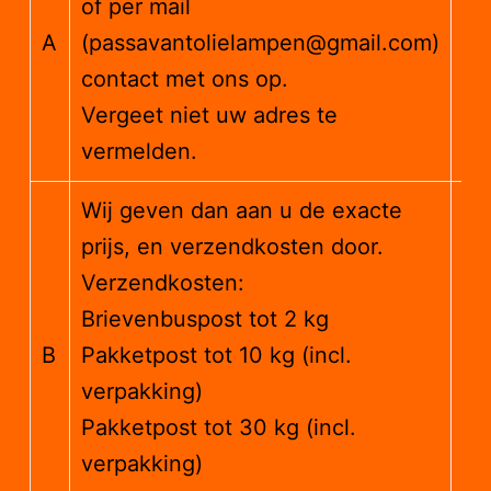
of per mail
e
A
(passavantolielampen@gmail.com)
l
contact met ons op.
Vergeet niet uw adres te
vermelden.
Wij geven dan aan u de exacte
prijs, en verzendkosten door.
Verzendkosten:
€
Brievenbuspost tot 2 kg
3.
B
Pakketpost tot 10 kg (incl.
€
verpakking)
8,
Pakketpost tot 30 kg (incl.
€
verpakking)
15