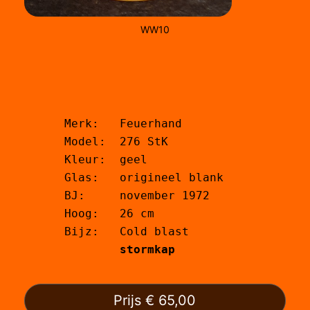
WW10
  Merk:   Feuerhand

  Model:  276 StK

  Kleur:  geel

  Glas:   origineel blank

  BJ:     november 1972

  Hoog:	  26 cm

  Bijz:   Cold blast 

stormkap
Prijs € 65,00